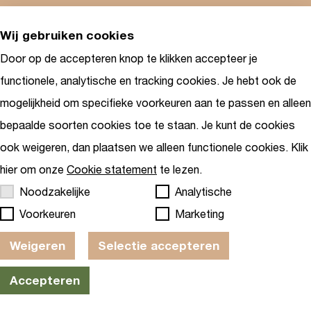
Wij gebruiken cookies
Door op de accepteren knop te klikken accepteer je
functionele, analytische en tracking cookies. Je hebt ook de
mogelijkheid om specifieke voorkeuren aan te passen en alleen
bepaalde soorten cookies toe te staan. Je kunt de cookies
ook weigeren, dan plaatsen we alleen functionele cookies. Klik
hier om onze
Cookie statement
te lezen.
Noodzakelijke
Analytische
Voorkeuren
Marketing
Huren
Privacy
kantoorr
Policy
Weigeren
Selectie accepteren
uimte
Cookie
Huren
stateme
flexibele
nt
Accepteren
werkple
k