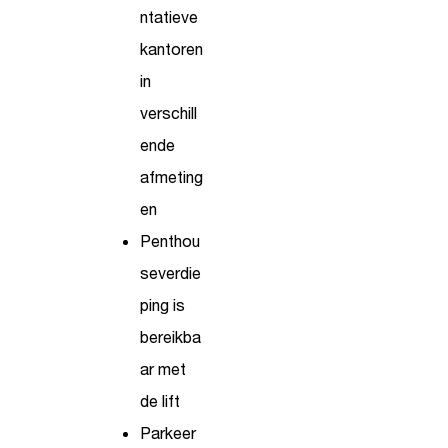
ntatieve
kantoren
in
verschill
ende
afmeting
en
Penthou
severdie
ping is
bereikba
ar met
de lift
Parkeer