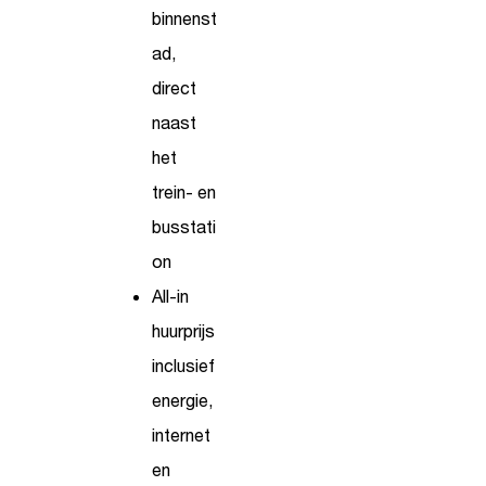
binnenst
ad,
direct
naast
het
trein- en
busstati
on
All-in
huurprijs
inclusief
energie,
internet
en